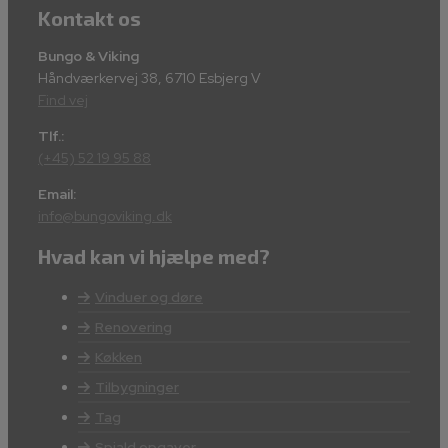
Kontakt os
Bungo & Viking
Håndværkervej 38, 6710 Esbjerg V
Find vej
Tlf.:
(+45) 52 19 95 88
Email:
info@bungoviking.dk
Hvad kan vi hjælpe med?
Vinduer og døre
Renovering
Køkken
Tilbygninger
Tag
Spjald opgaver