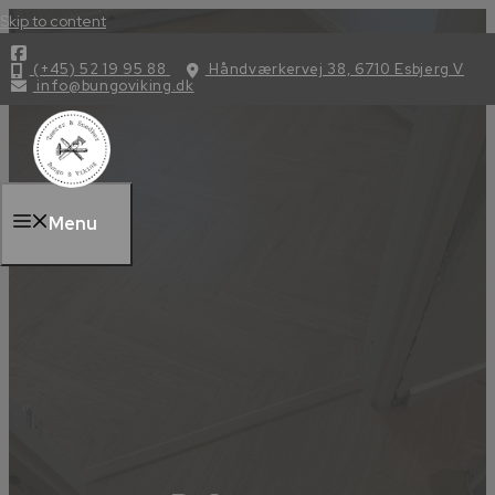
Skip to content
(+45) 52 19 95 88
Håndværkervej 38, 6710 Esbjerg V
info@bungoviking.dk
Menu