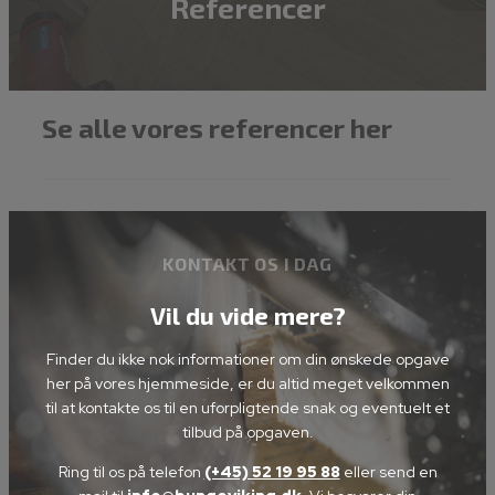
Referencer
Se alle vores referencer her
KONTAKT OS I DAG
Vil du vide mere?
Finder du ikke nok informationer om din ønskede opgave
her på vores hjemmeside, er du altid meget velkommen
til at kontakte os til en uforpligtende snak og eventuelt et
tilbud på opgaven.
Ring til os på telefon
(+45) 52 19 95 88
eller send en