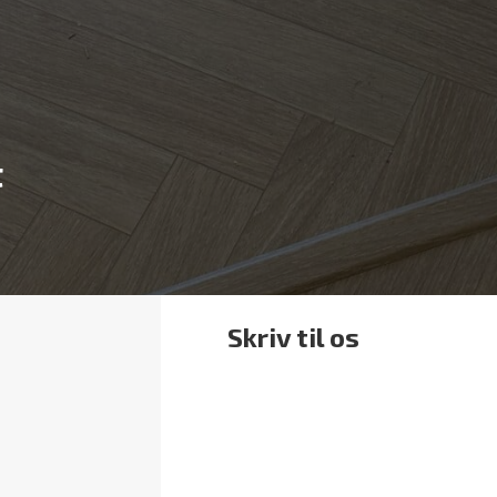
t
Skriv til os