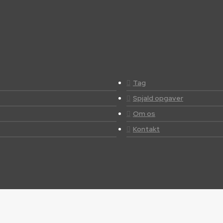
Tag
Spjald opgaver
Om os
Kontakt