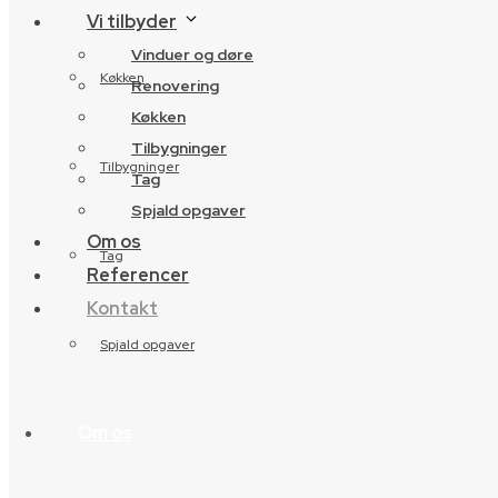
Vi tilbyder
Vinduer og døre
Køkken
Renovering
Køkken
Tilbygninger
Tilbygninger
Tag
Spjald opgaver
Om os
Tag
Referencer
Kontakt
Spjald opgaver
Om os