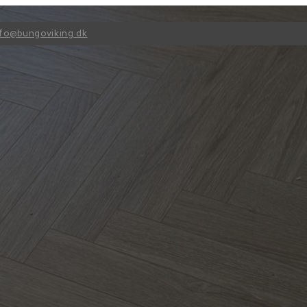
nfo@bungoviking.dk