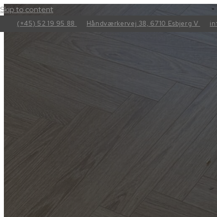
Skip to content
(+45) 52 19 95 88
Håndværkervej 38, 6710 Esbjerg V
i