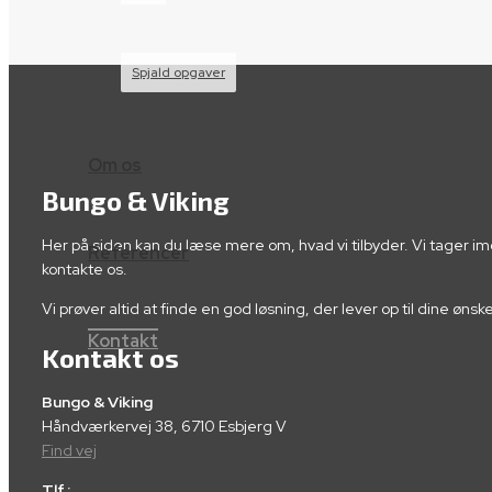
Spjald opgaver
Om os
Bungo & Viking
Her på siden kan du læse mere om, hvad vi tilbyder. Vi tager i
Referencer
kontakte os.
Vi prøver altid at finde en god løsning, der lever op til dine øn
Kontakt
Kontakt os
Bungo & Viking
Håndværkervej 38, 6710 Esbjerg V
Find vej
Tlf.: