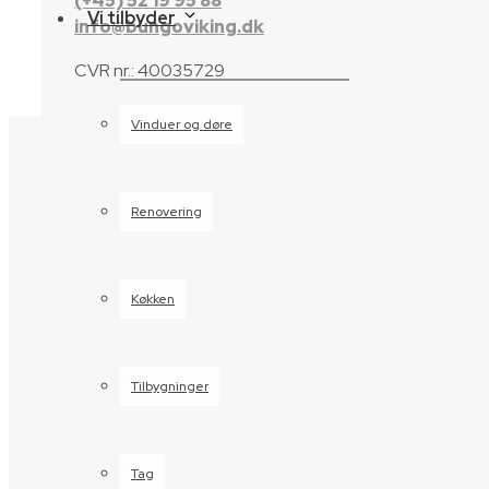
(+45) 52 19 95 88
Vi tilbyder
info@bungoviking.dk
CVR nr.: 40035729
Vinduer og døre
Renovering
Køkken
Tilbygninger
Tag