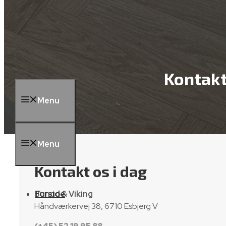
Kontak
Menu
Menu
Kontakt os i dag
Bungo & Viking
Forside
Håndværkervej 38, 6710 Esbjerg V